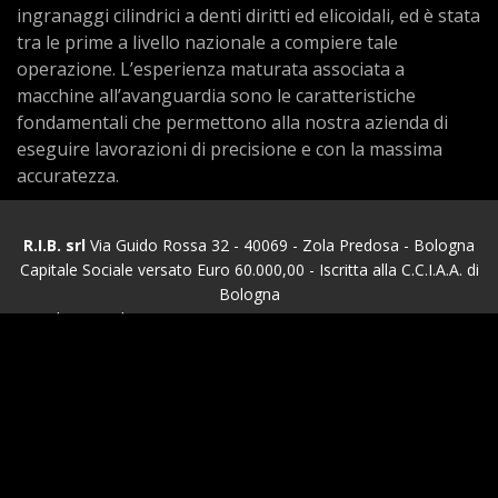
ingranaggi cilindrici a denti diritti ed elicoidali, ed è stata
tra le prime a livello nazionale a compiere tale
operazione. L’esperienza maturata associata a
macchine all’avanguardia sono le caratteristiche
fondamentali che permettono alla nostra azienda di
eseguire lavorazioni di precisione e con la massima
accuratezza.
R.I.B. srl
Via Guido Rossa 32 - 40069 - Zola Predosa - Bologna
Capitale Sociale versato Euro 60.000,00 - Iscritta alla C.C.I.A.A. di
Bologna
Codice Fiscale e N. iscrizione Registro Imprese 00406300376
Partita IVA: 00406300376 - N. Rea: 206931
© 2015 RIB SRL. All Rights Reserved.
Home
Azienda
Produzione
Parco Macchine
Collaudo
Contatti
Cookie Policy
Privacy
Realizzato da Gilberto Marzuillo